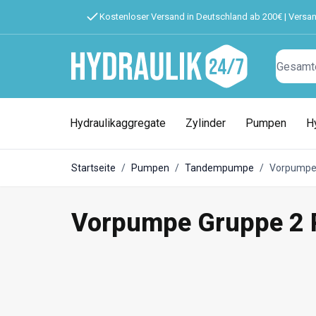
Kostenloser Versand in Deutschland ab 200€ | Versa
Suchen
Hydraulikaggregate
Zylinder
Pumpen
H
Startseite
/
Pumpen
/
Tandempumpe
/
Vorpumpe 
Vorpumpe Gruppe 2 P