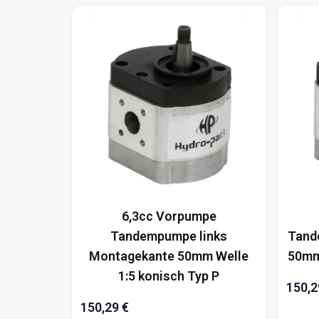
6,3cc Vorpumpe
Tandempumpe links
Tand
Montagekante 50mm Welle
50mm
1:5 konisch Typ P
150,2
150,29 €