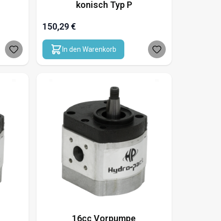
konisch Typ P
150,29 €
In den Warenkorb
16cc Vorpumpe