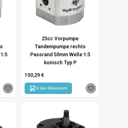
25cc Vorpumpe
ts
Tandempumpe rechts
1:5
Passrand 50mm Welle 1:5
konisch Typ P
150,29 €
In den Warenkorb