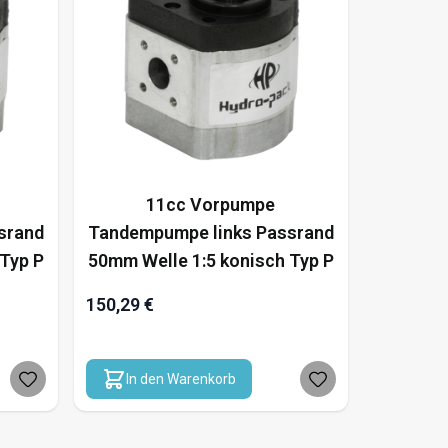
11cc Vorpumpe
srand
Tandempumpe links Passrand
Typ P
50mm Welle 1:5 konisch Typ P
150,29 €
In den Warenkorb