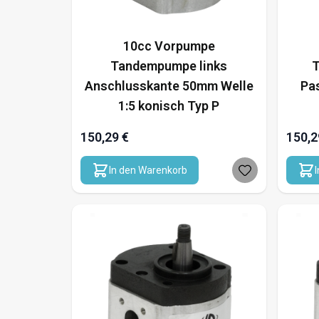
10cc Vorpumpe
Tandempumpe links
T
Anschlusskante 50mm Welle
Pa
1:5 konisch Typ P
150,29 €
150,2
In den Warenkorb