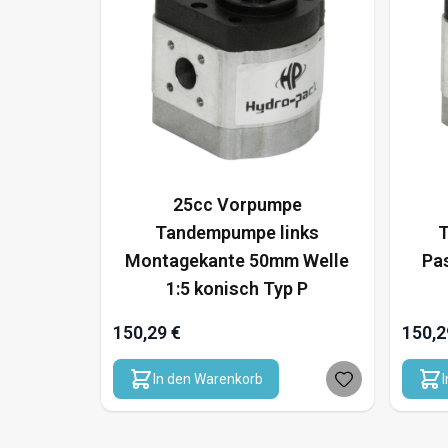
25cc Vorpumpe
Tandempumpe links
T
Montagekante 50mm Welle
Pa
1:5 konisch Typ P
150,29 €
150,2
In den Warenkorb