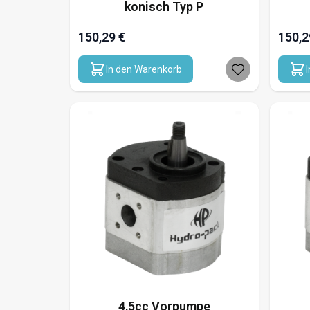
konisch Typ P
150,29 €
150,2
In den Warenkorb
4,5cc Vorpumpe