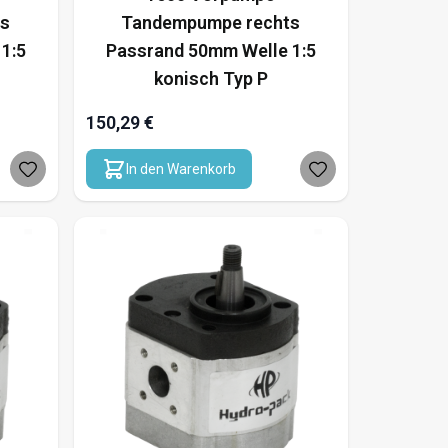
ts
Tandempumpe rechts
1:5
Passrand 50mm Welle 1:5
konisch Typ P
150,29 €
In den Warenkorb