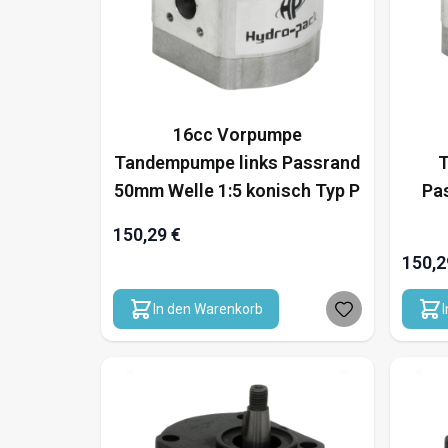
16cc Vorpumpe
Tandempumpe links Passrand
T
50mm Welle 1:5 konisch Typ P
Pa
150,29 €
150,2
In den Warenkorb