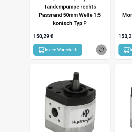
Tandempumpe rechts
Passrand 50mm Welle 1:5
Mon
konisch Typ P
150,29 €
150,2
In den Warenkorb