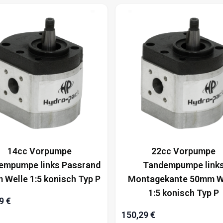
14cc Vorpumpe
22cc Vorpumpe
empumpe links Passrand
Tandempumpe link
 Welle 1:5 konisch Typ P
Montagekante 50mm W
1:5 konisch Typ P
9 €
150,29 €