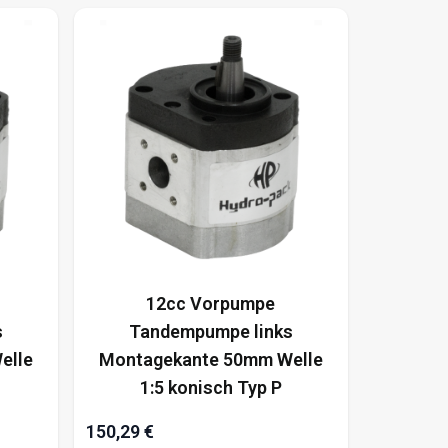
12cc Vorpumpe
s
Tandempumpe links
elle
Montagekante 50mm Welle
1:5 konisch Typ P
150,29 €