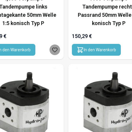
Tandempumpe links
Tandempumpe rech
tagekante 50mm Welle
Passrand 50mm Welle 
1:5 konisch Typ P
konisch Typ P
9 €
150,29 €
In den Warenkorb
In den Warenkorb