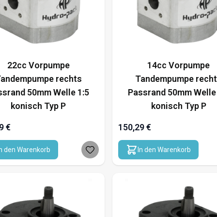
22cc Vorpumpe
14cc Vorpumpe
andempumpe rechts
Tandempumpe rech
ssrand 50mm Welle 1:5
Passrand 50mm Welle 
konisch Typ P
konisch Typ P
9 €
150,29 €
In den Warenkorb
In den Warenkorb