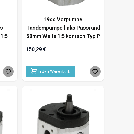
19cc Vorpumpe
ts
Tandempumpe links Passrand
1:5
50mm Welle 1:5 konisch Typ P
150,29 €
In den Warenkorb