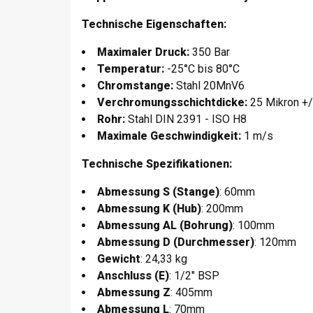
Technische Eigenschaften:
Maximaler Druck:
350 Bar
Temperatur:
-25°C bis 80°C
Chromstange:
Stahl 20MnV6
Verchromungsschichtdicke:
25 Mikron +/
Rohr:
Stahl DIN 2391 - ISO H8
Maximale Geschwindigkeit:
1 m/s
Technische Spezifikationen:
Abmessung S (Stange)
: 60mm
Abmessung K (Hub)
: 200mm
Abmessung AL (Bohrung)
: 100mm
Abmessung D (Durchmesser)
: 120mm
Gewicht
: 24,33 kg
Anschluss (E)
: 1/2" BSP
Abmessung Z
: 405mm
Abmessung L
: 70mm