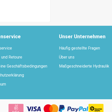
nservice
Unser Unternehmen
service
Häufig gestellte Fragen
e und Retoure
Über uns
ine Geschäftsbedingungen
Maßgeschneiderte Hydraulik
hutzerklärung
sum