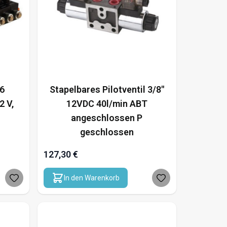
 6
Stapelbares Pilotventil 3/8"
2 V,
12VDC 40l/min ABT
angeschlossen P
geschlossen
127,30 €
In den Warenkorb