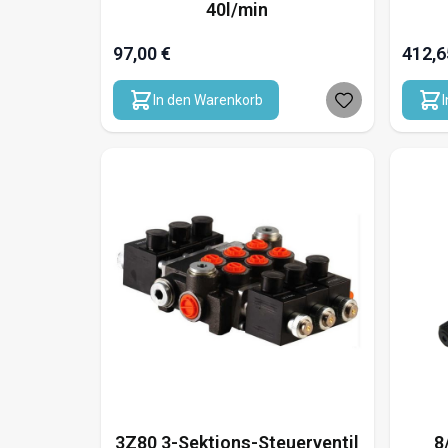
40l/min
97,00 €
412,6
In den Warenkorb
3Z80 3-Sektions-Steuerventil
8