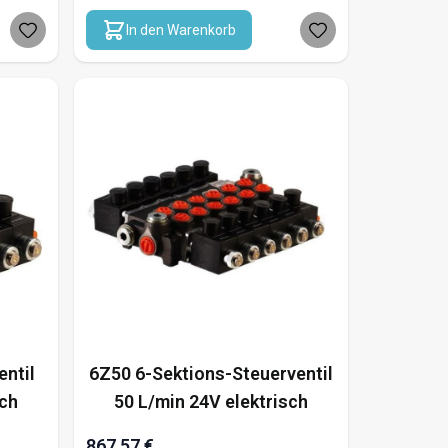
In den Warenkorb
entil
6Z50 6-Sektions-Steuerventil
sch
50 L/min 24V elektrisch
867,57 €