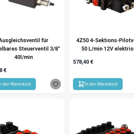
Ausgleichsventil für
4Z50 4-Sektions-Pilotv
elbares Steuerventil 3/8"
50 L/min 12V elektri
40l/min
578,40 €
8 €
In den Warenkorb
In den Warenkorb