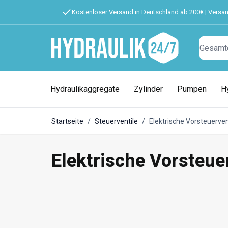
Kostenloser Versand in Deutschland ab 200€ | Versa
Suchen
Hydraulikaggregate
Zylinder
Pumpen
H
Startseite
/
Steuerventile
/
Elektrische Vorsteuerven
Elektrische Vorsteue