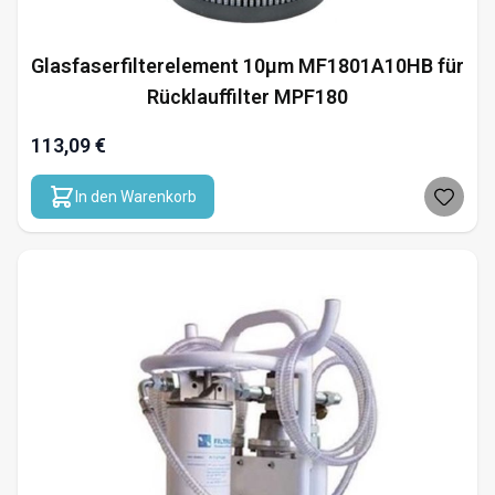
Glasfaserfilterelement 10µm MF1801A10HB für
Rücklauffilter MPF180
113,09 €
In den Warenkorb