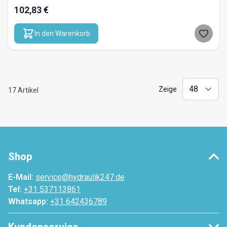
102,83 €
In den Warenkorb
Zeige
17
Artikel
Shop
E-Mail:
service@hydraulik247.de
Tel:
+31 537113861
Whatsapp:
+31 642436789