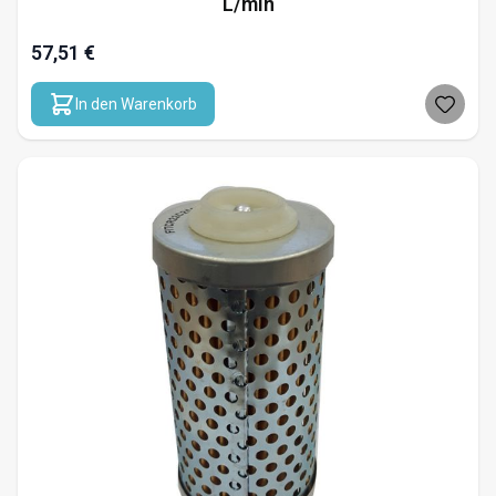
L/min
57,51 €
In den Warenkorb