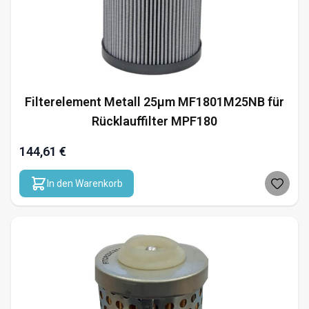
Filterelement Metall 25µm MF1801M25NB für
Rücklauffilter MPF180
144,61 €
In den Warenkorb