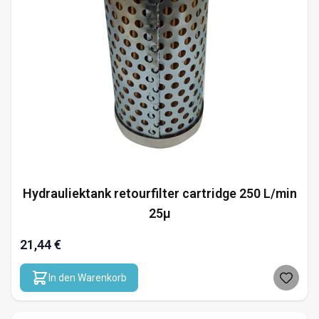
Hydrauliektank retourfilter cartridge 250 L/min
25µ
21,44 €
In den Warenkorb