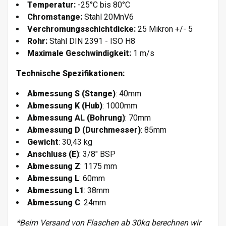
Temperatur:
-25°C bis 80°C
Chromstange:
Stahl 20MnV6
Verchromungsschichtdicke:
25 Mikron +/- 5
Rohr:
Stahl DIN 2391 - ISO H8
Maximale Geschwindigkeit:
1 m/s
Technische Spezifikationen:
Abmessung S (Stange)
: 40mm
Abmessung K (Hub)
: 1000mm
Abmessung AL (Bohrung)
: 70mm
Abmessung D (Durchmesser)
: 85mm
Gewicht
: 30,43 kg
Anschluss (E)
: 3/8" BSP
Abmessung Z
: 1175 mm
Abmessung L
: 60mm
Abmessung L1
: 38mm
Abmessung C
: 24mm
*Beim Versand von Flaschen ab 30kg berechnen wir